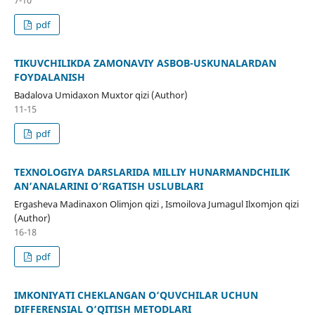
pdf
TIKUVCHILIKDA ZAMONAVIY ASBOB-USKUNALARDAN
FOYDALANISH
Badalova Umidaxon Muxtor qizi (Author)
11-15
pdf
TEXNOLOGIYA DARSLARIDA MILLIY HUNARMANDCHILIK
AN’ANALARINI O‘RGATISH USLUBLARI
Ergasheva Madinaxon Olimjon qizi , Ismoilova Jumagul Ilxomjon qizi
(Author)
16-18
pdf
IMKONIYATI CHEKLANGAN O‘QUVCHILAR UCHUN
DIFFERENSIAL O‘QITISH METODLARI