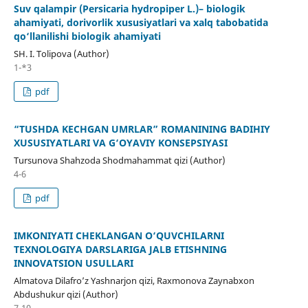
Suv qalampir (Persicaria hydropiper L.)– biologik
ahamiyati, dorivorlik xususiyatlari va xalq tabobatida
qo‘llanilishi biologik ahamiyati
SH. I. Tolipova (Author)
1-*3
pdf
“TUSHDA KECHGAN UMRLAR” ROMANINING BADIHIY
XUSUSIYATLARI VA G‘OYAVIY KONSEPSIYASI
Tursunova Shahzoda Shodmahammat qizi (Author)
4-6
pdf
IMKONIYATI CHEKLANGAN O‘QUVCHILARNI
TEXNOLOGIYA DARSLARIGA JALB ETISHNING
INNOVATSION USULLARI
Almatova Dilafro’z Yashnarjon qizi, Raxmonova Zaynabxon
Abdushukur qizi (Author)
7-10