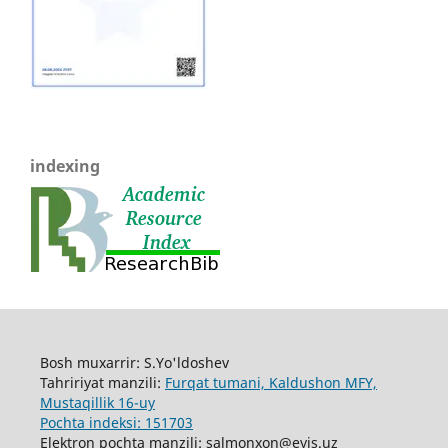
indexing
Bosh muxarrir: S.Yo'ldoshev
Tahririyat manzili:
Furqat tumani, Kaldushon MFY,
Mustaqillik 16-uy
Pochta indeksi: 151703
Elektron pochta manzili: salmonxon@eyis.uz