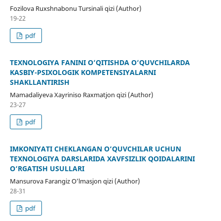
Fozilova Ruxshnabonu Tursinali qizi (Author)
19-22
pdf
TEXNOLOGIYA FANINI O‘QITISHDA O‘QUVCHILARDA
KASBIY-PSIXOLOGIK KOMPETENSIYALARNI
SHAKLLANTIRISH
Mamadaliyeva Xayriniso Raxmatjon qizi (Author)
23-27
pdf
IMKONIYATI CHEKLANGAN O‘QUVCHILAR UCHUN
TEXNOLOGIYA DARSLARIDA XAVFSIZLIK QOIDALARINI
O‘RGATISH USULLARI
Mansurova Farangiz O’lmasjon qizi (Author)
28-31
pdf