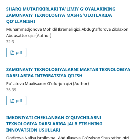
SHARQ MUTAFKKIRLARI TA’LIMIY G‘OYALARINING
ZAMONAVIY TEXNOLOGIYA MASHG‘ULOTLARIDA
QO‘LLANISHI
Muhammadjonova Mohidil Ikramali qizi, Abdug’afforova Zilolaxon
Abdusattor qizi (Author)
32-3
pdf
ZAMONAVIY TEXNOLOGIYALARNI MAKTAB TEXNOLOGIYA
DARSLARIGA INTEGRATSIYA QILISH
Po’latova Muxlisaxon G’ofurjon qizi (Author)
36-39
pdf
IMKONIYATI CHEKLANGAN O‘QUVCHILARNI
TEXNOLOGIYA DARSLARIGA JALB ETISHNING
INNOVATSION USULLARI
Qodirova Nafisa Isroilovna , Abdullayeva Go’zalxon Shuxratjon qizi