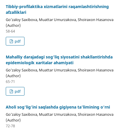
Tibbiy-profilaktika xizmatlarini raqamlashtirishning
afzalliklari
Go‘zaloy Saxibova, Muattar Umurzakova, Shoiraxon Hasanova
(Author)
58-64
pdf
Mahalliy darajadagi sog‘liq siyosatini shakllantirishda
epidemiologik xaritalar ahamiyati
Go‘zaloy Saxibova, Muattar Umurzakova, Shoiraxon Hasanova
(Author)
65-71
pdf
Aholi sog‘lig‘ini saqlashda gigiyena ta’limining o‘rni
Go‘zaloy Saxibova, Muattar Umurzakova, Shoiraxon Hasanova
(Author)
72-78