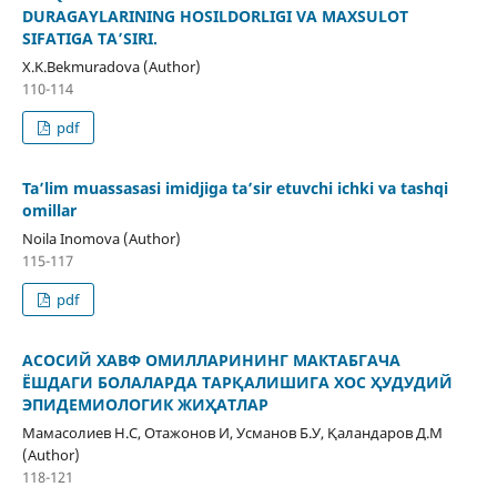
DURAGAYLARINING HOSILDORLIGI VA MAXSULOT
SIFATIGA TAʼSIRI.
X.K.Bekmuradova (Author)
110-114
pdf
Ta’lim muassasasi imidjiga ta’sir etuvchi ichki va tashqi
оmillar
Noila Inomova (Author)
115-117
pdf
АСОСИЙ ХАВФ ОМИЛЛАРИНИНГ МАКТАБГАЧА
ЁШДАГИ БОЛАЛАРДА ТАРҚАЛИШИГА ХОС ҲУДУДИЙ
ЭПИДЕМИОЛОГИК ЖИҲАТЛАР
Мамасолиев Н.С, Отажонов И, Усманов Б.У, Қаландаров Д.М
(Author)
118-121