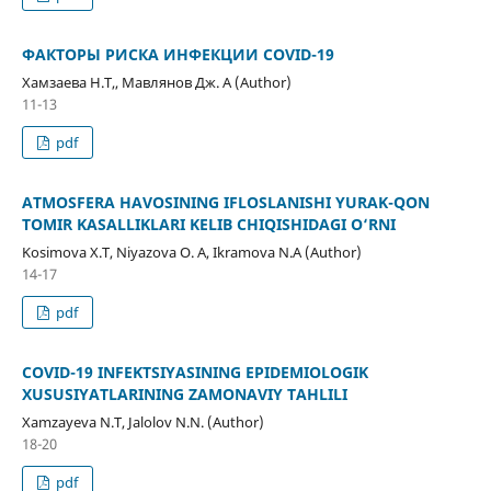
ФАКТОРЫ РИСКА ИНФЕКЦИИ COVID-19
Хамзаева Н.Т,, Мавлянов Дж. А (Author)
11-13
pdf
ATMOSFERA HAVOSINING IFLOSLANISHI YURAK-QON
TOMIR KASALLIKLARI KELIB CHIQISHIDAGI O‘RNI
Kosimova X.T, Niyazova O. A, Ikramova N.A (Author)
14-17
pdf
COVID-19 INFEKTSIYASINING EPIDEMIOLOGIK
XUSUSIYATLARINING ZAMONAVIY TAHLILI
Xamzayeva N.T, Jalolov N.N. (Author)
18-20
pdf