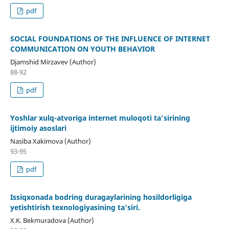
pdf
SOCIAL FOUNDATIONS OF THE INFLUENCE OF INTERNET
COMMUNICATION ON YOUTH BEHAVIOR
Djamshid Mirzavev (Author)
88-92
pdf
Yoshlar xulq-atvoriga internet muloqoti ta’sirining
ijtimoiy asoslari
Nasiba Xakimova (Author)
93-95
pdf
Issiqxonada bodring duragaylarining hosildorligiga
yetishtirish texnologiyasining taʼsiri.
X.K. Bekmuradova (Author)