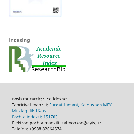
indexing
Bosh muxarrir: S.Yo'ldoshev
Tahririyat manzili:
Furqat tumani, Kaldushon MFY,
Mustaqillik 16-uy
Pochta indeksi: 151703
Elektron pochta manzili: salmonxon@eyis.uz
Telefon: +9988 82064574