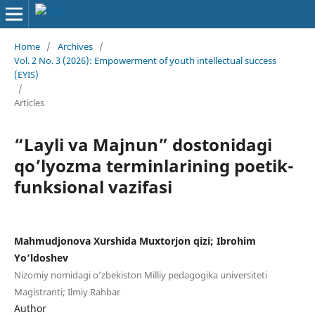
Home
/
Archives
/
Vol. 2 No. 3 (2026): Empowerment of youth intellectual success
(EYIS)
/
Articles
“Layli va Majnun” dostonidagi
qo’lyozma terminlarining poetik-
funksional vazifasi
Mahmudjonova Xurshida Muxtorjon qizi; Ibrohim
Yo’ldoshev
Nizomiy nomidagi o’zbekiston Milliy pedagogika universiteti
Magistranti; Ilmiy Rahbar
Author