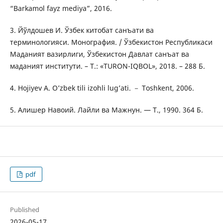
“Barkamol fayz mediya”, 2016.
3. Йўлдошев И. Ўзбек китобат санъати ва
терминологияси. Монография. / Ўзбекистон Республикаси
Маданият вазирлиги, Ўзбекистон Давлат санъат ва
маданият институти. – Т.: «TURON-IQBOL», 2018. – 288 Б.
4. Hojiyev A. O’zbek tili izohli lug’ati. － Toshkent, 2006.
5. Алишер Навоий. Лайли ва Мажнун. — Т., 1990. 364 Б.
pdf
Published
2026-05-17