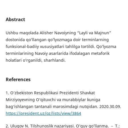
Abstract
Ushbu maqolada Alisher Navoiyning “Layli va Majnun”
dostonida qo’llangan qo’lyozmaga doir terminlarning
funksional-badiiy xususiyatlari tahlilga tortildi. Qo’lyozma
terminlarining Navoiy asarlarida ifodalagan metaforik
holatlari o’rganildi, sharhlandi.
References
1. O‘zbekiston Respublikasi Prezidenti Shavkat
Mirziyoyevning O‘qituvchi va murabbiylar kuniga
bag‘ishlangan tantanali marosimdagi nutqidan. 2020.30.09.
https://president.uz/oz/lists/view/3864
2. Uluqov N. Tilshunoslik nazariyasi. O’quv qo’llanma. － T.: