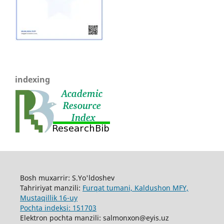
indexing
Bosh muxarrir: S.Yo'ldoshev
Tahririyat manzili:
Furqat tumani, Kaldushon MFY,
Mustaqillik 16-uy
Pochta indeksi: 151703
Elektron pochta manzili: salmonxon@eyis.uz